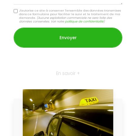
J'autorise ce site à conserver l'ensemble des données transmises
dans ce formulaire pour faciliter le suivi et le traitement de ma
demande.
(Aucune exploitation commerciale ne sera faite des
données conservées. Voir notre
politique de confidentialité
)
En savoir +