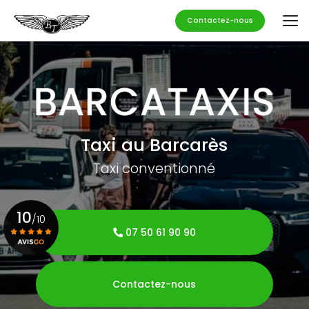
Aller
au
Contactez-nous
contenu
principal
Taxi au Barcarès
Taxi conventionné
10
/10
07 50 61 90 90
Voir le certificat
Contactez-nous