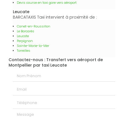
Devis course en taxi gare vers aéroport
Leucate
BARCATAXIS Taxi intervient à proximité de :
Canet-en-Roussillon
Le Barcarès
Leucate
Perpignan
Sainte-Marie-la-Mer
Torreilles
Contactez-nous : Transfert vers aéroport de
Montpellier par taxi Leucate
Nom Prénom
Email
Téléphone
Message