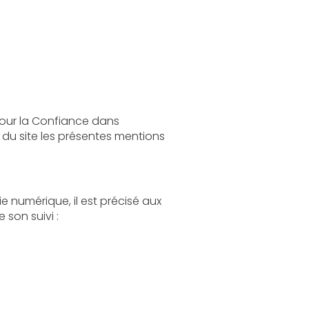
 dans
s
aux
s le cadre de sa réalisation et de son suivi :