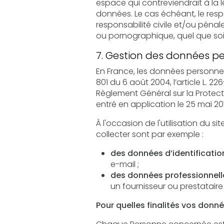
espace qui contreviendrait à la législation applicable en Fra
données. Le cas échéant, le responsable publication se réserve 
responsabilité civile et/ou pénale de l’utilisateur, notamment en cas de message à 
7. Gestion des données pe
En France, les données personnelles sont
801 du 6 août 2004, l’article L. 226-13 du Co
Règlement Général sur la Protection des Donn
entré en application le 25 mai 20
À l'occasion de l'utilisation du site, peuve
collecter sont par exemple :
des données d’identificatio
e-mail ;
des données professionnell
un fournisseur ou prestataire
Pour quelles finalités vos donné