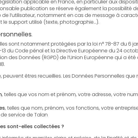
nce, en particulier aux dispositions relatives à la protection des
également la possibilité de mettre en cause la
caractère raciste, injurieux, diffamant,
ou pornographique, quel que soit le support utilisé (texte, photographie…).
rsonnelles.
 notamment protégées par la loi n° 78-87 du 6 janvier 1978 modifiée, la 
de pénal et la Directive Européenne du 24 octobre 1995 ; ainsi que par le
ées (RGPD) de l’Union Européenne qui a été adopté le 14 avril 2016 et est
18.
nt êtres recueillies. Les Données Personnelles que nous sommes susceptibles de
n
, telles que vos nom et prénom, votre adresse, votre numéro de téléphone, votre adresse
es
, telles que nom, prénom, vos fonctions, votre entreprise d’appartenance, si vous êtes
 de service de Talan
es sont-elles collectées ?