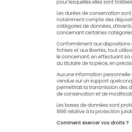
pour lesquelles elles sont traitées
Les durées de conservation sont définie
notamment compte des dispositions légales ap
catégories de données, d’éventuels délais de
concernant certaines catégorie
Conformément aux dispositions des articles 3
fichiers et aux libertés, tout utilisateur dispose d’un droit
le concernant, en effectuant sa demande écrite et signée, accomp
Aucune information personnelle de l'utilisateu
vendue sur un support quelconque à des tiers. Seu
permettrait la transmission des dites informations à l
Les bases de données sont protégées par les
1996 relative à la protection jur
Comment exercer vos droits ?