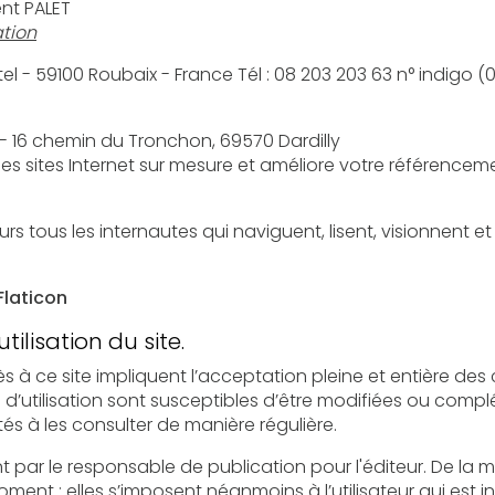
ent PALET
tion
: OVH 140 Quai du Sartel - 59100 Roubaix - France Tél 
 - 16 chemin du Tronchon, 69570 Dardilly
 des sites Internet sur mesure et améliore votre référencem
Flaticon
tilisation du site.
e impliquent l’acceptation pleine et entière des conditions générales d’utilisation
usceptibles d’être modifiées ou complétées à tout moment, les
utilisateurs du site sont donc invités à les consulter de manière régulière.
 responsable de publication pour l'éditeur. De la même façon, les mentions 
mposent néanmoins à l’utilisateur qui est invité à s’y référer le plus souvent