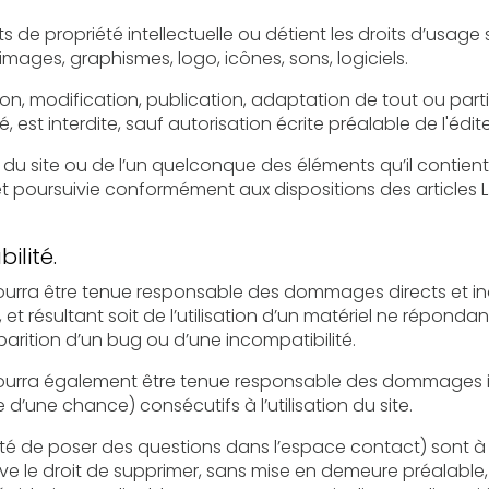
lectuelle ou détient les droits d’usage sur tous les éléments accessibles
sur le site, notamment les textes, images, graphismes, logo, icônes, sons, logiciels.
ication, publication, adaptation de tout ou partie des éléments du site, 
soit le moyen ou le procédé utilisé, est interdite, sauf autorisati
te ou de l’un quelconque des éléments qu’il contient sera considéré
suivie conformément aux dispositions des articles L.335-2 et suivants
ilité.
tre tenue responsable des dommages directs et indirects causés au ma
nt soit de l’utilisation d’un matériel ne répondant pas aux spécifications
pparition d’un bug ou d’une incompatibilité.
ra également être tenue responsable des dommages indirects (t
’une chance) consécutifs à l’utilisation du site.
 questions dans l’espace contact) sont à la disposition des utilisateurs. Le
er, sans mise en demeure préalable, tout contenu déposé dans cet