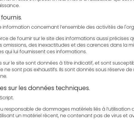
aissance.
fournis.
rnir sur le site des informations aussi précises que possible. Toutefois, i
es inexactitudes et des carences dans la mise à jour, qu’elles soient de son
es qui lui fournissent ces informations.
e sont données à titre indicatif, et sont susceptibles d’évoluer. Par ailleur
 exhaustifs. Ils sont donnés sous réserve de modifications ayant été
gne.
les sur les données techniques.
Script.
le de dommages matériels liés à l’utilisation du site. De plus, l’utilisateur du 
iel récent, ne contenant pas de virus et avec un navigateur de dernière