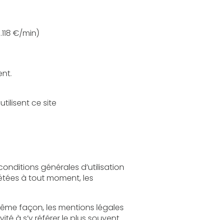
: 08 203 203 63 n° indigo (0.118 €/min)
ent.
Sont considérés comme utilisateurs tous les internautes qui naviguent, lisent, visionnent et utilisent ce site
légales