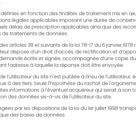
.
s en fonction des finalités de traitement mis en œuvre par l'éditeur e
plicables imposant une durée de conservation précise pour certaines
 prescription applicables ainsi que des recommandations de la CNIL
s de traitements de données.
8 et suivants de la loi 78-17 du 6 janvier 1978 relative à l’informatique, aux
 d’accès, de rectification et d’opposition aux données personnelles
agnée d’une copie du titre d’identité avec signature
du titulaire de la pièce, en précisant l’adresse à laquelle la réponse doit être envoyée.
r du site n'est publiée à l'insu de l'utilisateur, échangée, transférée, cédée ou
le l'hypothèse du rachat de l'organisme bénéficiaire et de ses droits
'éventuel acquéreur qui serait à son tour tenu de la même obligation
de conservation et de modification des données vis-à-vis de l'utilisateur du site.
 dispositions de la loi du 1er juillet 1998 transposant la directive 96/9 du
idique des bases de données.