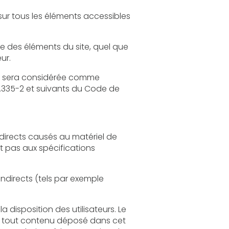
quel que
on écrite préalable de l'éditeur.
e comme
 du Code de
tériel de
els par exemple