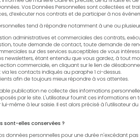
manière claire et précise, de la finalité et de l’objectif recherché par la
 Données Personnelles sont collectées et traitées afin de vous permettre de
bénéficier de nos offres de services, d’exécuter nos contrats et
estion, toute demande de contact, toute demande de ren
es sur des services susceptibles de vous intéresser, la participation
sletters, étant entendu que vous gardez, à tout moment, la possibilité
n commerciale, en cliquant sur le lien de désabonnement figurant dans
via les contacts indiqués au paraphe 1 ci-dessus.
clients afin de toujours mieux répondre à vos attentes.
tion ne collecte des informations personnelles relatives à l'utilisateur que p
utilisateur fournit ces informations en toute connaissance de cause,
lors précisé à l'utilisateur du site l’obligation ou non de fournir
 sont-elles conservées ?
 personnelles pour une durée n'excédant pas celle nécessaire aux finalités