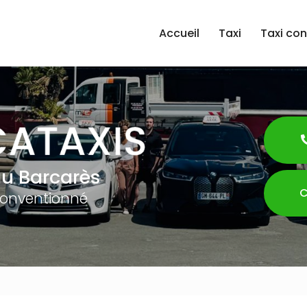
Accueil
Taxi
Taxi co
au Barcarès
C
conventionné