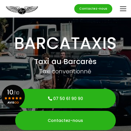
Aller
au
Contactez-nous
contenu
principal
Taxi au Barcarès
Taxi conventionné
10
/10
07 50 61 90 90
Voir le certificat
Contactez-nous