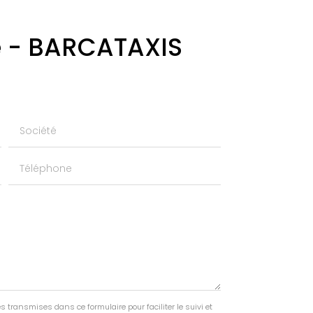
né - BARCATAXIS
Société
Téléphone
s transmises dans ce formulaire pour faciliter le suivi et