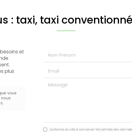
 : taxi, taxi convention
Nom Prénom
besoins et
ande
sent.
Email
s plus
Message
 que vous
s nous
s.
J'autorise ce site à conserver l'ensemble des donnée