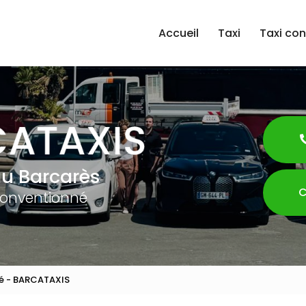
Accueil
Taxi
Taxi co
au Barcarès
C
conventionné
né - BARCATAXIS