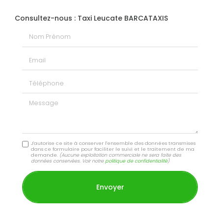
Consultez-nous : Taxi Leucate BARCATAXIS
Nom Prénom
Email
Téléphone
Message
J'autorise ce site à conserver l'ensemble des données transmises
dans ce formulaire pour faciliter le suivi et le traitement de ma
demande.
(Aucune exploitation commerciale ne sera faite des
données conservées. Voir notre
politique de confidentialité
)