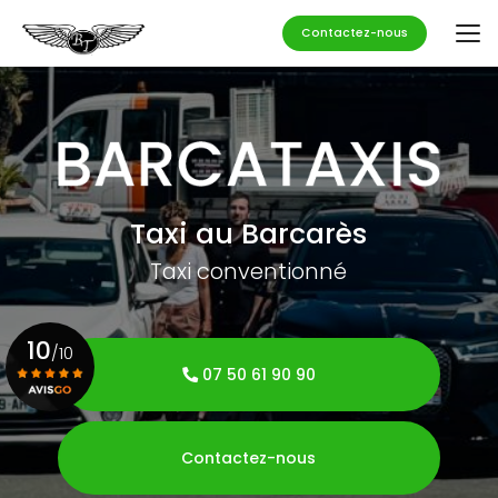
Aller
au
Contactez-nous
contenu
principal
Taxi au Barcarès
Taxi conventionné
10
/10
07 50 61 90 90
Voir le certificat
Contactez-nous