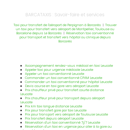
BARCATAXIS : Savoir-faire et services
Taxi pour transfert de l'aéroport de Perpignan à Barcarès
|
Trouver
un taxi pour transfert vers aéroport de Montpellier, Toulouse ou
Barcelone depuis Le Barcarès
|
Réservation taxi conventionné
pour transport et transfert vers hôpital ou clinique depuis
Barcarès
Accompagnement rendez-vous médical en taxi Leucate
Appeler taxi pour urgence médicale Leucate
Appeler un taxi conventionné Leucate
Commander un taxi conventionné CPAM Leucate
Commander un taxi conventionné pour hôpital Leucate
Devis course en taxi gare vers aéroport Leucate
Prix chauffeur privé pour transfert courte distance
Leucate
Prix chauffeur privé pour transport depuis aéroport
Leucate
Prix km taxi longue distance Leucate
Prix pour transfert gare par taxi Leucate
Prix pour transport vers aéroport de Toulouse Leucate
Prix transfert depuis aéroport Leucate
Réservation d'un taxi conventionné 7j/7 Leucate
Réservation d'un taxi en urgence pour aller à la gare ou