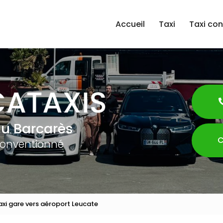
Accueil
Taxi
Taxi co
au Barcarès
C
conventionné
axi gare vers aéroport Leucate