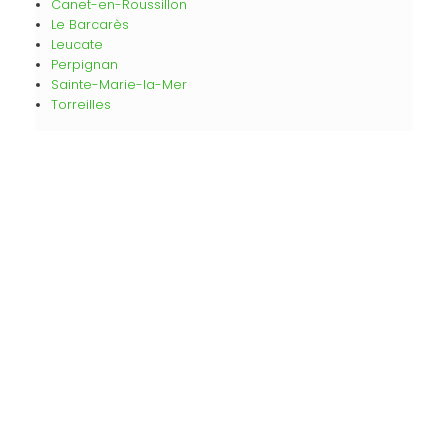
Canet-en-Roussillon
Le Barcarès
Leucate
Perpignan
Sainte-Marie-la-Mer
Torreilles