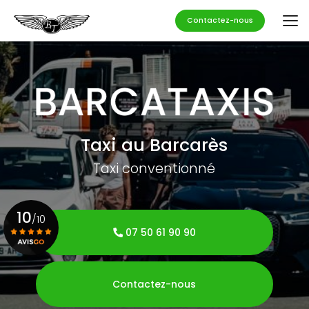
Aller
au
Contactez-nous
contenu
principal
Taxi au Barcarès
Taxi conventionné
10
/10
07 50 61 90 90
Voir le certificat
Contactez-nous