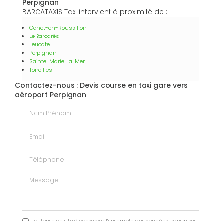
Perpignan
BARCATAXIS Taxi intervient à proximité de :
Canet-en-Roussillon
Le Barcarès
Leucate
Perpignan
Sainte-Marie-la-Mer
Torreilles
Contactez-nous : Devis course en taxi gare vers
aéroport Perpignan
Nom Prénom
Email
Téléphone
Message
J'autorise ce site à conserver l'ensemble des données transmises