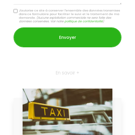
J'autorise ce site à conserver l'ensemble des données transmises
dans ce formulaire pour faciliter le suivi et le traitement de ma
demande.
(Aucune exploitation commerciale ne sera faite des
données conservées. Voir notre
politique de confidentialité
)
En savoir +