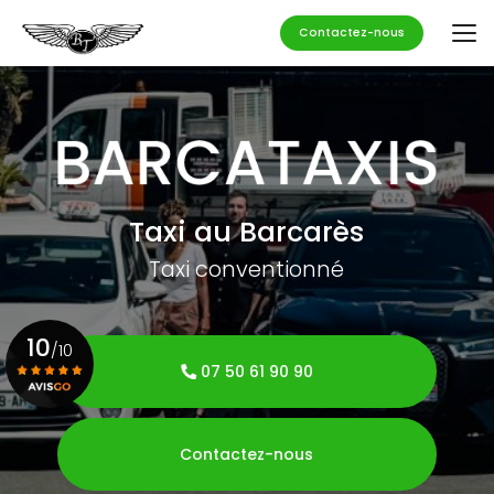
Aller
au
Contactez-nous
contenu
principal
Taxi au Barcarès
Taxi conventionné
10
/10
07 50 61 90 90
Voir le certificat
Contactez-nous