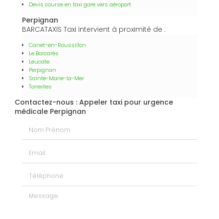
Devis course en taxi gare vers aéroport
Perpignan
BARCATAXIS Taxi intervient à proximité de :
Canet-en-Roussillon
Le Barcarès
Leucate
Perpignan
Sainte-Marie-la-Mer
Torreilles
Contactez-nous : Appeler taxi pour urgence
médicale Perpignan
Nom Prénom
Email
Téléphone
Message