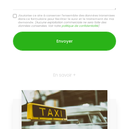
J'autorise ce site à conserver l'ensemble des données transmises
dans ce formulaire pour faciliter le suivi et le traitement de ma
demande.
(Aucune exploitation commerciale ne sera faite des
données conservées. Voir notre
politique de confidentialité
)
En savoir +