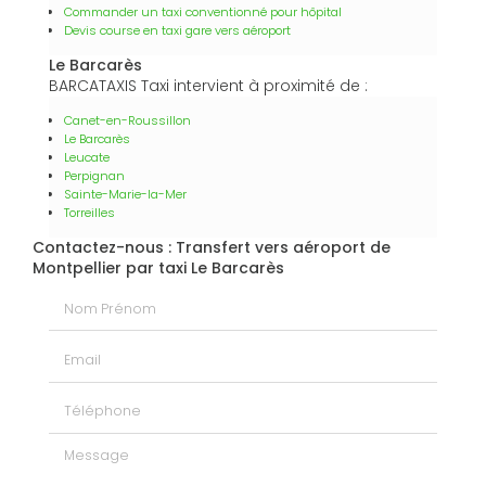
Commander un taxi conventionné pour hôpital
Devis course en taxi gare vers aéroport
Le Barcarès
BARCATAXIS Taxi intervient à proximité de :
Canet-en-Roussillon
Le Barcarès
Leucate
Perpignan
Sainte-Marie-la-Mer
Torreilles
Contactez-nous : Transfert vers aéroport de
Montpellier par taxi Le Barcarès
Nom Prénom
Email
Téléphone
Message