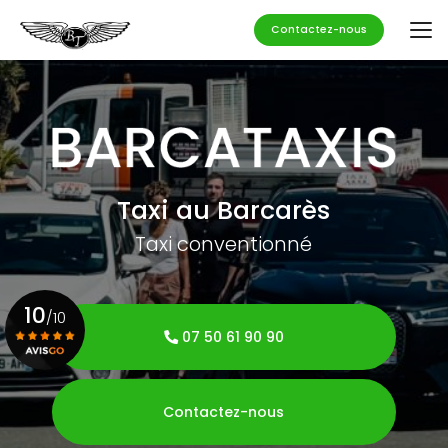
Aller
au
Contactez-nous
contenu
principal
Taxi au Barcarès
Taxi conventionné
10
/10
07 50 61 90 90
Voir le certificat
Contactez-nous