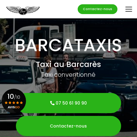
Aller
au
Contactez-nous
contenu
principal
Taxi au Barcarès
Taxi conventionné
10
/10
07 50 61 90 90
Voir le certificat
Contactez-nous