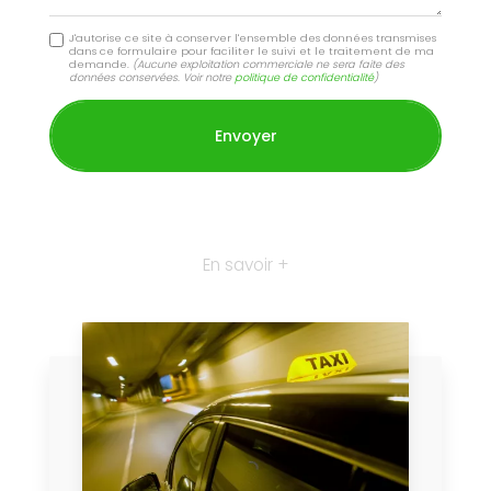
J'autorise ce site à conserver l'ensemble des données transmises
dans ce formulaire pour faciliter le suivi et le traitement de ma
demande.
(Aucune exploitation commerciale ne sera faite des
données conservées. Voir notre
politique de confidentialité
)
En savoir +