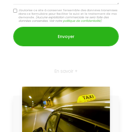
J'autorise ce site à conserver l'ensemble des données transmises
dans ce formulaire pour faciliter le suivi et le traitement de ma
demande.
(Aucune exploitation commerciale ne sera faite des
données conservées. Voir notre
politique de confidentialité
)
En savoir +