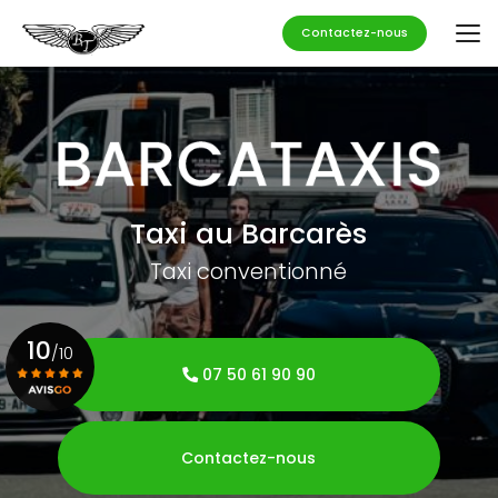
Aller
au
Contactez-nous
contenu
principal
Taxi au Barcarès
Taxi conventionné
10
/10
07 50 61 90 90
Voir le certificat
Contactez-nous