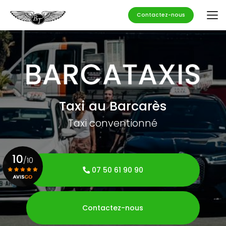
Aller
au
Contactez-nous
contenu
principal
Taxi au Barcarès
Taxi conventionné
10
/10
07 50 61 90 90
Voir le certificat
Contactez-nous