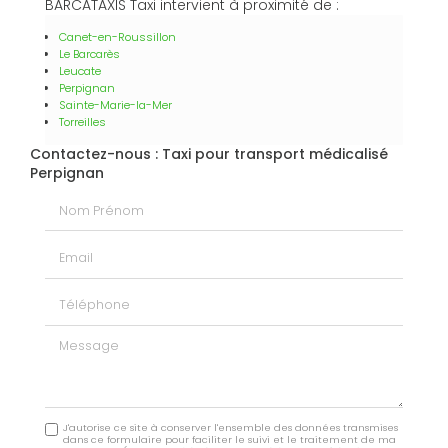
BARCATAXIS Taxi intervient à proximité de :
Canet-en-Roussillon
Le Barcarès
Leucate
Perpignan
Sainte-Marie-la-Mer
Torreilles
Contactez-nous : Taxi pour transport médicalisé
Perpignan
Nom Prénom
Email
Téléphone
Message
J'autorise ce site à conserver l'ensemble des données transmises
dans ce formulaire pour faciliter le suivi et le traitement de ma