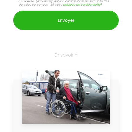
demande.
(Aucune exploitation commerciale ne sera faite des
données conservées. Voir notre
politique de confidentialité
)
En savoir +