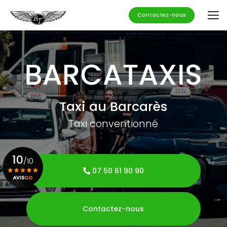
Aller
au
Contactez-nous
contenu
principal
Taxi au Barcarès
Taxi conventionné
10
/10
07 50 61 90 90
Voir le certificat
Contactez-nous