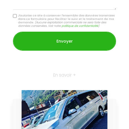
J'autorise ce site à conserver l'ensemble des données transmises
dans ce formulaire pour faciliter le suivi et le traitement de ma
demande.
(Aucune exploitation commerciale ne sera faite des
données conservées. Voir notre
politique de confidentialité
)
En savoir +