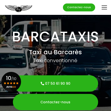
Aller
au
Contactez-nous
contenu
principal
Taxi au Barcarès
Taxi conventionné
10
/10
07 50 61 90 90
Voir le certificat
Contactez-nous