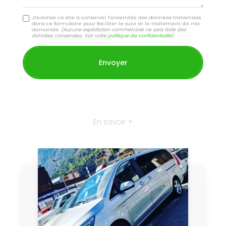
J'autorise ce site à conserver l'ensemble des données transmises
dans ce formulaire pour faciliter le suivi et le traitement de ma
demande.
(Aucune exploitation commerciale ne sera faite des
données conservées. Voir notre
politique de confidentialité
)
En savoir +