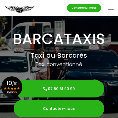
Aller
au
Contactez-nous
contenu
principal
Taxi au Barcarès
Taxi conventionné
10
/10
07 50 61 90 90
Voir le certificat
Contactez-nous