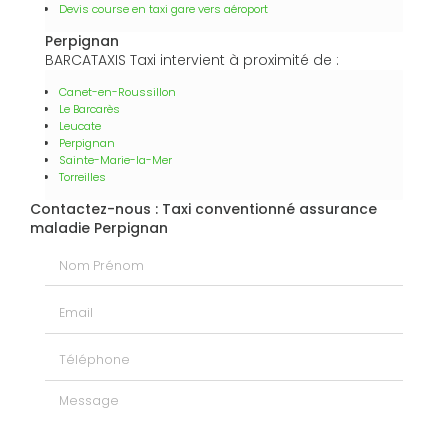
Devis course en taxi gare vers aéroport
Perpignan
BARCATAXIS Taxi intervient à proximité de :
Canet-en-Roussillon
Le Barcarès
Leucate
Perpignan
Sainte-Marie-la-Mer
Torreilles
Contactez-nous : Taxi conventionné assurance
maladie Perpignan
Nom Prénom
Email
Téléphone
Message