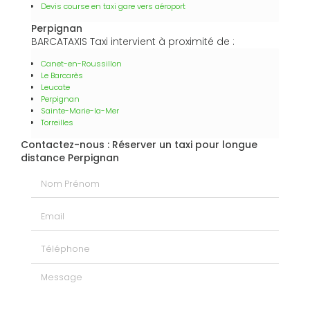
Devis course en taxi gare vers aéroport
Perpignan
BARCATAXIS Taxi intervient à proximité de :
Canet-en-Roussillon
Le Barcarès
Leucate
Perpignan
Sainte-Marie-la-Mer
Torreilles
Contactez-nous : Réserver un taxi pour longue
distance Perpignan
Nom Prénom
Email
Téléphone
Message