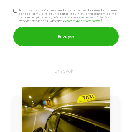
J'autorise ce site à conserver l'ensemble des données transmises
dans ce formulaire pour faciliter le suivi et le traitement de ma
demande.
(Aucune exploitation commerciale ne sera faite des
données conservées. Voir notre
politique de confidentialité
)
En savoir +