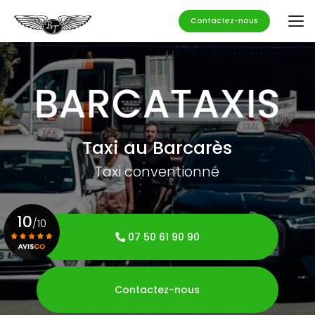
Aller
au
Contactez-nous
contenu
principal
Taxi au Barcarès
Taxi conventionné
10
/10
07 50 61 90 90
Voir le certificat
Contactez-nous