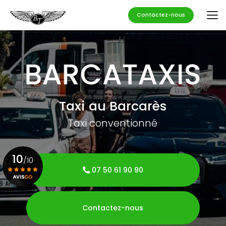
Aller
au
Contactez-nous
contenu
principal
Taxi au Barcarès
Taxi conventionné
10
/10
07 50 61 90 90
Voir le certificat
Contactez-nous