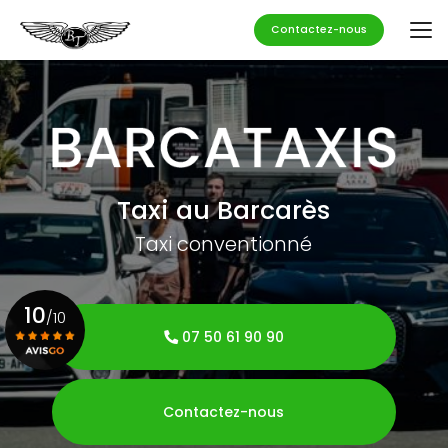
Aller
au
Contactez-nous
contenu
principal
Taxi au Barcarès
Taxi conventionné
10
/10
07 50 61 90 90
Voir le certificat
Contactez-nous