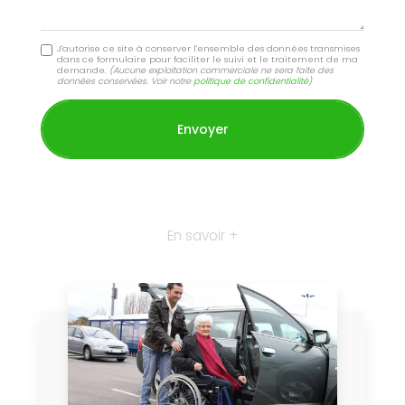
J'autorise ce site à conserver l'ensemble des données transmises
dans ce formulaire pour faciliter le suivi et le traitement de ma
demande.
(Aucune exploitation commerciale ne sera faite des
données conservées. Voir notre
politique de confidentialité
)
En savoir +