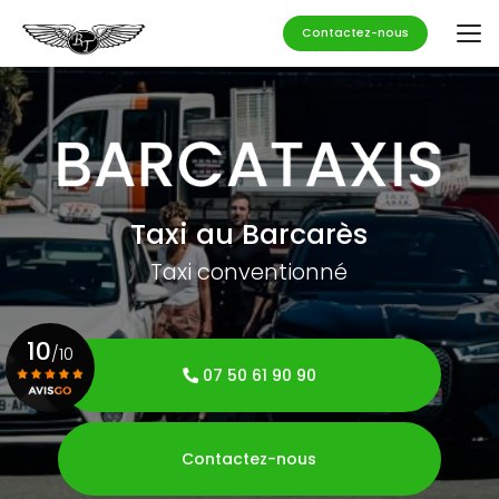
Aller
au
Contactez-nous
contenu
principal
Taxi au Barcarès
Taxi conventionné
10
/10
07 50 61 90 90
Voir le certificat
Contactez-nous