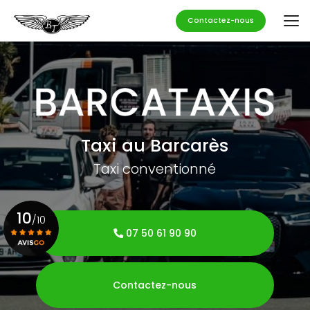
Aller
au
Contactez-nous
contenu
principal
Taxi au Barcarès
Taxi conventionné
10
/10
07 50 61 90 90
Voir le certificat
Contactez-nous