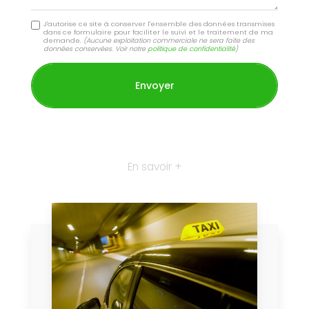
J'autorise ce site à conserver l'ensemble des données transmises
dans ce formulaire pour faciliter le suivi et le traitement de ma
demande.
(Aucune exploitation commerciale ne sera faite des
données conservées. Voir notre
politique de confidentialité
)
En savoir +