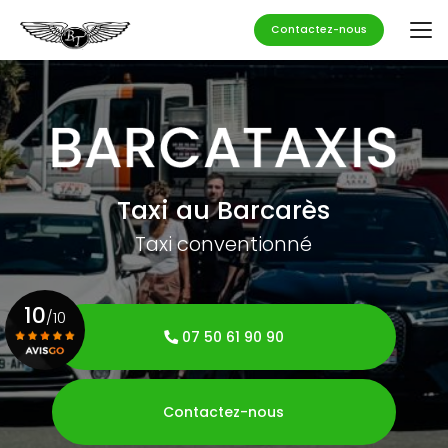
Aller
au
Contactez-nous
contenu
principal
Taxi au Barcarès
Taxi conventionné
10
/10
07 50 61 90 90
Voir le certificat
Contactez-nous