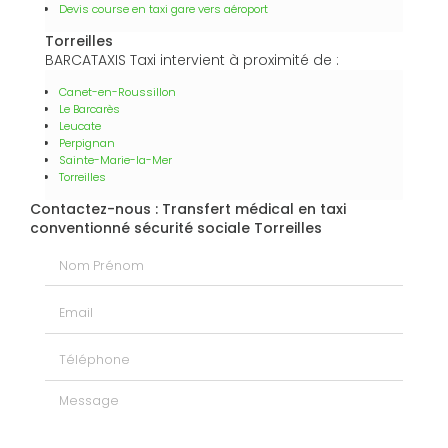
Devis course en taxi gare vers aéroport
Torreilles
BARCATAXIS Taxi intervient à proximité de :
Canet-en-Roussillon
Le Barcarès
Leucate
Perpignan
Sainte-Marie-la-Mer
Torreilles
Contactez-nous : Transfert médical en taxi
conventionné sécurité sociale Torreilles
Nom Prénom
Email
Téléphone
Message