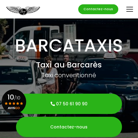
Aller
au
Contactez-nous
contenu
principal
Taxi au Barcarès
Taxi conventionné
10
/10
07 50 61 90 90
Voir le certificat
Contactez-nous