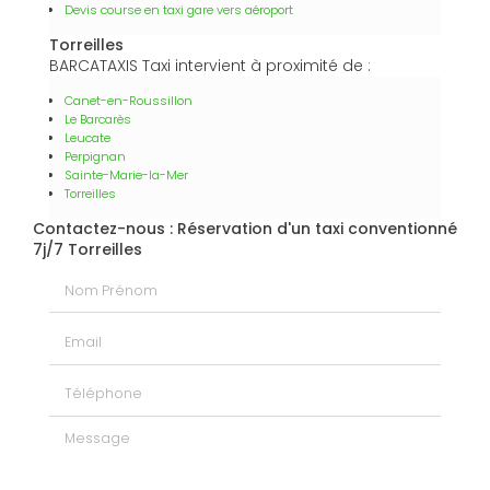
Devis course en taxi gare vers aéroport
Torreilles
BARCATAXIS Taxi intervient à proximité de :
Canet-en-Roussillon
Le Barcarès
Leucate
Perpignan
Sainte-Marie-la-Mer
Torreilles
Contactez-nous : Réservation d'un taxi conventionné
7j/7 Torreilles
Nom Prénom
Email
Téléphone
Message