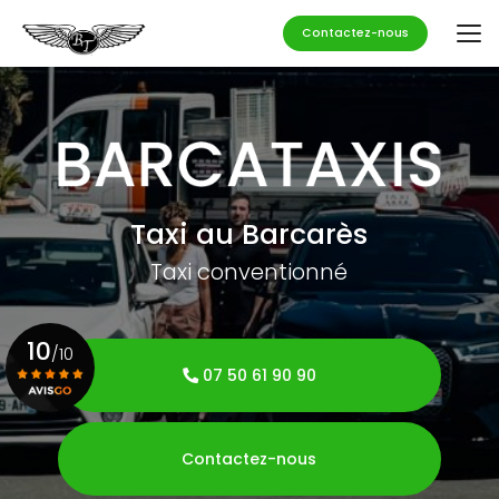
Aller
au
Contactez-nous
contenu
principal
Taxi au Barcarès
Taxi conventionné
10
/10
07 50 61 90 90
Voir le certificat
Contactez-nous