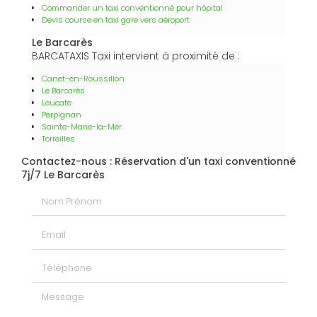
Commander un taxi conventionné pour hôpital
Devis course en taxi gare vers aéroport
Le Barcarès
BARCATAXIS Taxi intervient à proximité de :
Canet-en-Roussillon
Le Barcarès
Leucate
Perpignan
Sainte-Marie-la-Mer
Torreilles
Contactez-nous : Réservation d'un taxi conventionné
7j/7 Le Barcarès
Nom Prénom
Email
Téléphone
Message