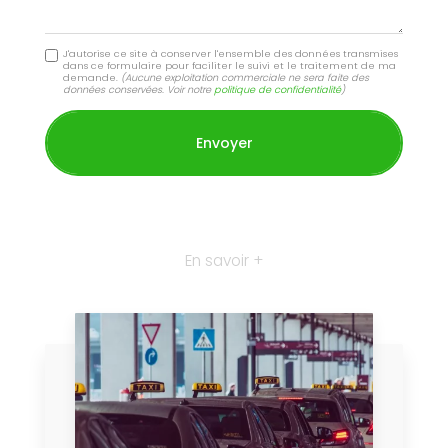
J'autorise ce site à conserver l'ensemble des données transmises
dans ce formulaire pour faciliter le suivi et le traitement de ma
demande.
(Aucune exploitation commerciale ne sera faite des
données conservées. Voir notre
politique de confidentialité
)
En savoir +