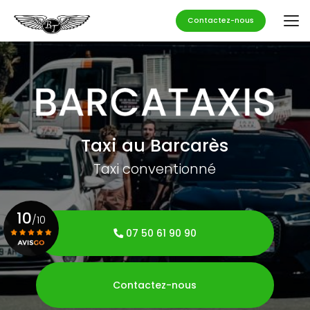
Aller
au
Contactez-nous
contenu
principal
Taxi au Barcarès
Taxi conventionné
10
/10
07 50 61 90 90
Voir le certificat
Contactez-nous