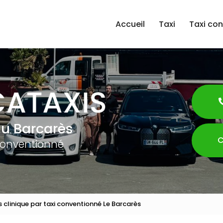
Accueil
Taxi
Taxi co
au Barcarès
C
conventionné
s clinique par taxi conventionné Le Barcarès