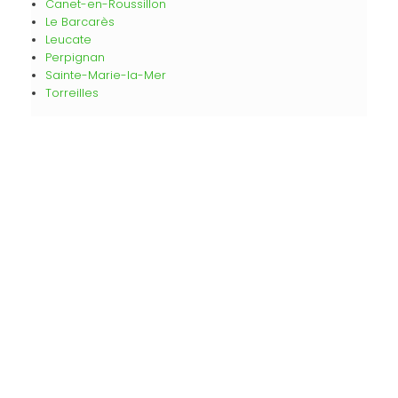
Canet-en-Roussillon
Le Barcarès
Leucate
Perpignan
Sainte-Marie-la-Mer
Torreilles