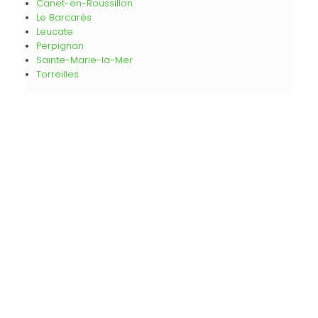
Canet-en-Roussillon
Le Barcarès
Leucate
Perpignan
Sainte-Marie-la-Mer
Torreilles