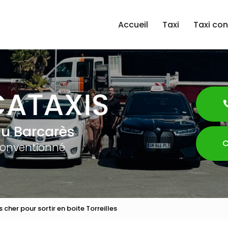
Accueil
Taxi
Taxi co
au Barcarès
C
conventionné
 cher pour sortir en boite Torreilles