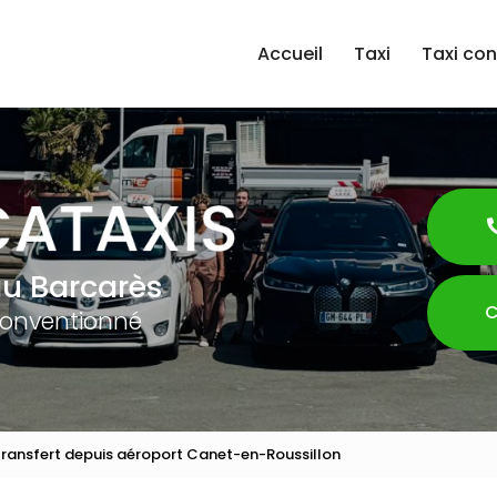
Accueil
Taxi
Taxi co
au Barcarès
C
conventionné
 transfert depuis aéroport Canet-en-Roussillon