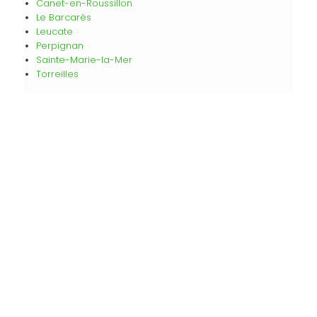
Canet-en-Roussillon
Le Barcarès
Leucate
Perpignan
Sainte-Marie-la-Mer
Torreilles