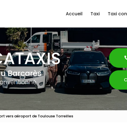
Accueil
Taxi
Taxi co
au Barcarès
C
conventionné
ort vers aéroport de Toulouse Torreilles