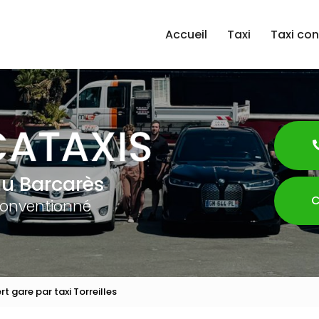
Accueil
Taxi
Taxi co
au Barcarès
C
conventionné
rt gare par taxi Torreilles