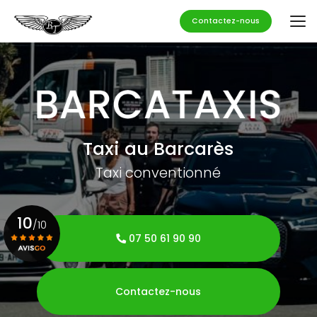
Aller
au
Contactez-nous
contenu
principal
Taxi au Barcarès
Taxi conventionné
10
/10
07 50 61 90 90
Voir le certificat
Contactez-nous