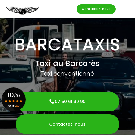
Aller
au
Contactez-nous
contenu
principal
Taxi au Barcarès
Taxi conventionné
10
/10
07 50 61 90 90
Voir le certificat
Contactez-nous